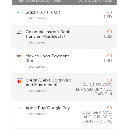
Tiempo de procesamiento
DIVISAS DISPONIBLES
Brazil PIX / PIX QR
$0
USD
Instantáneo
Colombia Instant Bank
$0
Transfer (PSE/Efecty)
USD
Instantáneo
Mexico Local Payment
$0
(Spei)
USD
Instantáneo
Credit/Debit Card (Visa
$0
And Mastercard)
AUD, USD, GBP,
EUR,SGD, JPY, NZD,
Instantáneo
1
CAD, PLN
Apple Pay/Google Pay
$0
USD, GBP, CAD,
Instantáneo
1
AUD, EUR, SGD,
NZD, HKD, JPY,