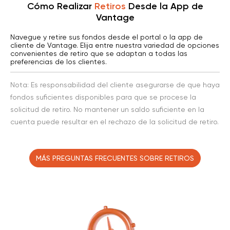
CAD
Cómo Realizar
Retiros
Desde la App de
Vantage
Fasapay
$0
Navegue y retire sus fondos desde el portal o la app de
USD
Instantáneo
1
cliente de Vantage. Elija entre nuestra variedad de opciones
convenientes de retiro que se adaptan a todas las
preferencias de los clientes.
Perfect Money
$0
EUR、USD
dentro de 24 horas hábiles
Nota: Es responsabilidad del cliente asegurarse de que haya
fondos suficientes disponibles para que se procese la
JCB
$0
JPY
solicitud de retiro. No mantener un saldo suficiente en la
Instantáneo
1
cuenta puede resultar en el rechazo de la solicitud de retiro.
bitwallet
$0
JPY、EUR、USD
dentro de 24 horas hábiles
MÁS PREGUNTAS FRECUENTES SOBRE RETIROS
Sticpay
$0
USD、GBP、
dentro de 24 horas hábiles
CAD、AUD、EUR、
SGD、NZD、HKD、
JPY
Broker-to-Broker Transfer
$0