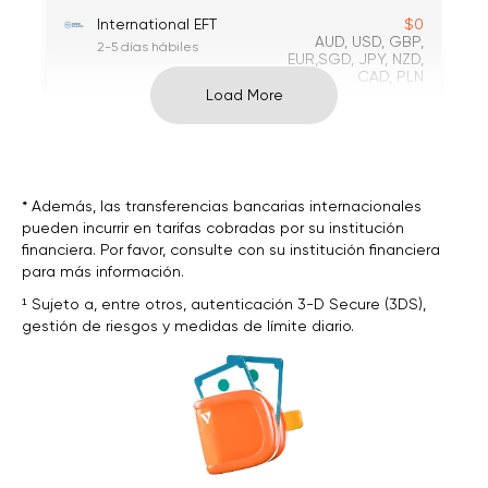
International EFT
$0
AUD, USD, GBP,
2-5 días hábiles
EUR,SGD, JPY, NZD,
CAD, PLN
Load More
$0
···
Astropay
USD + La mayoría
Instantáneo
de las monedas
locales
* Además, las transferencias bancarias internacionales
pueden incurrir en tarifas cobradas por su institución
Paypal
$0
financiera. Por favor, consulte con su institución financiera
AUD、USD、GBP、
dentro de 24 horas hábiles
EUR
para más información.
¹ Sujeto a, entre otros, autenticación 3-D Secure (3DS),
Neteller
Sujeto a las tarifas
gestión de riesgos y medidas de límite diario.
de Neteller
Instantáneo
1
AUD, USD, GBP,
EUR,SGD
Skrill (Moneybookers)
Spacing of *. Can
make it together
dentro de 24 horas hábiles
like Skrill*
USD, EUR, GBP,