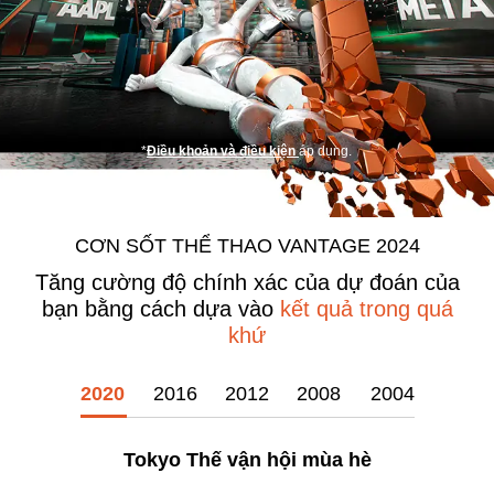
*
Điều khoản và điều kiện
áp dụng.
CƠN SỐT THỂ THAO VANTAGE 2024
Tăng cường độ chính xác của dự đoán của
bạn bằng cách
dựa vào
kết quả trong quá
khứ
2020
2016
2012
2008
2004
Tokyo Thế vận hội mùa hè