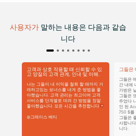
계정에 로그인하십시오
승진에 ​​대한 선택
Vantage 클라이언트 포털에 로그인하
입금 보너스 프로모션
십시오.
해 클라이언트 포털을 
사용자가
말하는 내용은 다음과 같습
니다
고객과 상호 작용할 때 신뢰할 수 있
그들은 
고 양질의 고객 관계, 인내 및 이해.
그들은 
나는 그들이 내 이익을 철회 할 때까지 거
간 내에 
래하고있는 보너스를 내게 준 방법을 좋
가받은 
아했습니다. 고객 관리는 최고이며 고객
그들은 또
서비스를 단계별로 데려 간 방법을 정말
주었다 나
좋아했습니다. 모든 시간을 추천합니다
인 된 A
750 $
@그레이스 베티
그들은 
사합니다.
니다.