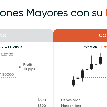
iones Mayores con su
ONO
CO
s de EURUSD
COMPRE
2.2
$300
Depositado
$300
Margen libre