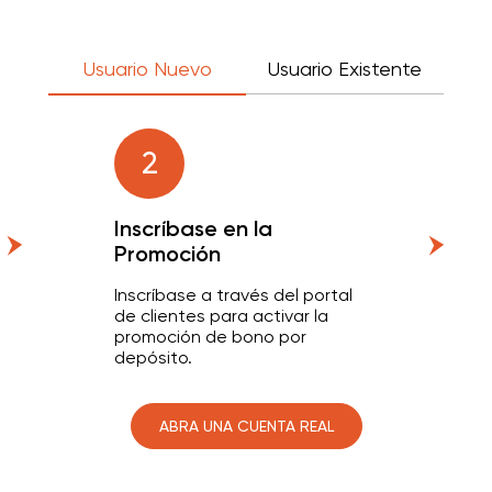
Usuario Nuevo
Usuario Existente
2
Inscríbase en la
Promoción
Inscríbase a través del portal
de clientes para activar la
promoción de bono por
depósito.
ABRA UNA CUENTA REAL
2