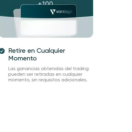
Retire en Cualquier
Momento
Las ganancias obtenidas del trading
pueden ser retiradas en cualquier
momento, sin requisitos adicionales.