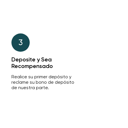
3
Deposite y Sea
Recompensado
Realice su primer depósito y
reclame su bono de depósito
de nuestra parte.
3