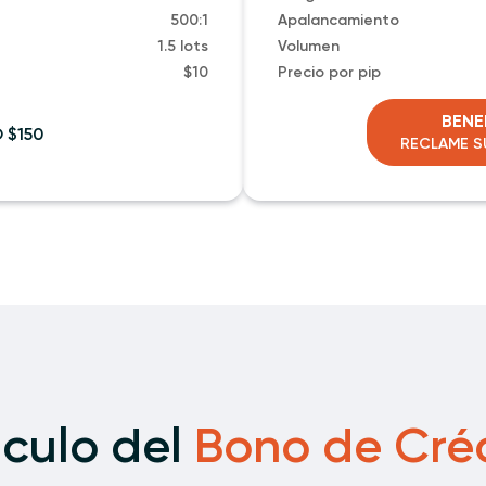
500:1
Apalancamiento
1.5 lots
Volumen
$10
Precio por pip
BENE
 $150
RECLAME S
culo del
Bono de Cré